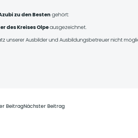
ubi zu den Besten
gehört:
ker des Kreises Olpe
ausgezeichnet.
tz unserer Ausbilder und Ausbildungsbetreuer nicht mögl
t
Post
er Beitrag
Nächster Beitrag
igation
navigation